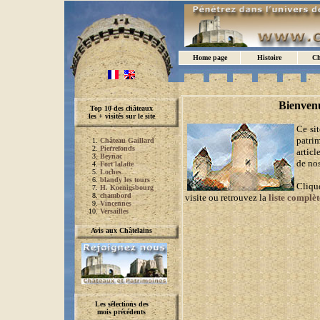
Home page
Histoire
Ch
Bienven
Top 10 des châteaux
les + visités sur le site
Ce sit
patrim
Château Gaillard
Pierrefonds
articl
Beynac
de nos
Fort lalatte
Loches
blandy les tours
Clique
H. Koenigsbourg
chambord
visite ou retrouvez la
liste complè
Vincennes
Versailles
Avis aux Châtelains
Les sélections des
mois précédents