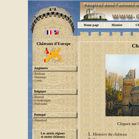
Home page
Histoire
Ch
Châteaux d'Europe
Châ
Angleterre
-
Bodiam
-
Hastings
-
Leeds
Belgique
-
Beersel
-
Grimbergen
-
Poilvache
Portugal
-
Almourol
Cliquez sur l
Les autres régions
Histoire du château
et autres châteaux