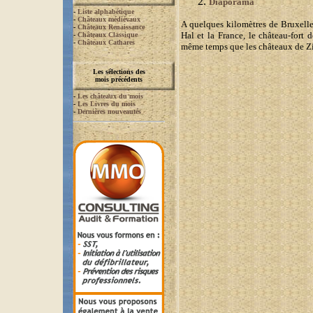
Diaporama
-
Liste alphabétique
-
Châteaux médiévaux
A quelques kilomètres de Bruxelles
-
Châteaux Renaissance
Hal et la France, le château-fort 
-
Châteaux Classique
-
Châteaux Cathares
même temps que les châteaux de Zi
Les sélections des
mois précédents
-
Les châteaux du mois
-
Les Livres du mois
-
Dernières nouveautés